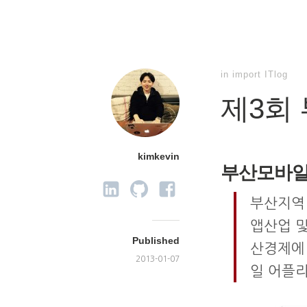
in
import ITlog
제3회
kimkevin
부산모바일
부산지역
앱산업 및
Published
산경제에 
2013-01-07
일 어플