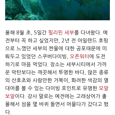
올해 8월 초, 5일간
필리핀 세부
를 다녀왔다. 예
전부터 꼭 하고 싶었지만, 2년 전 아일랜드 호핑
으로 느꼈던 세부의 짠물에 대한 공포때문에 미
뤄두고 있었던 스쿠버다이빙,
오픈워터
에 도전
하기로 마음 먹었다. 장소는 세부시티에서 가까
운 막탄보다는 깨끗해서 투명한 바다, 많은 종류
의 산호초와 사람만한 거북이, 화려한 색감의 열
대어를 볼 수 있는 다이빙 포인트로 유명한
모알
보알
이다. 강사 말로는 예전에는 고래상어가 출
몰해서 섬을 몇 바퀴 돌면서 머물다가 갔다고 했
다.