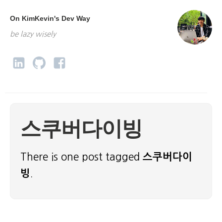
On KimKevin's Dev Way
be lazy wisely
스쿠버다이빙
There is one post tagged
스쿠버다이
빙
.