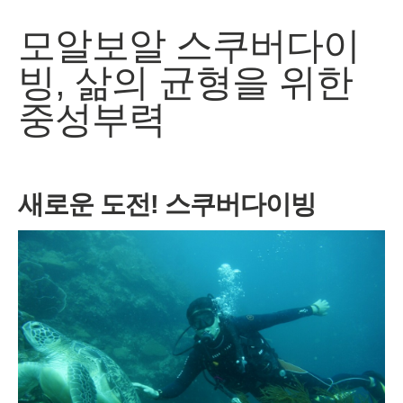
모알보알 스쿠버다이
빙, 삶의 균형을 위한
중성부력
새로운 도전! 스쿠버다이빙